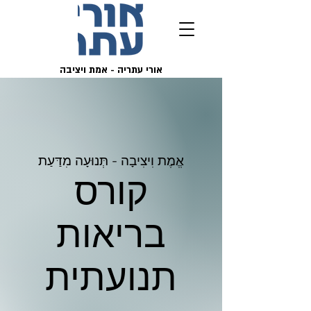
אורי עתריה - אמת ויציבה
אֱמֶת וִיצִיבָה - תְּנוּעָה מִדַּעַת
קורס
בריאות
תנועתית