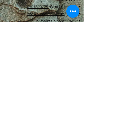
בטלפון (חמוטל):
0505690799
במייל:
info@humaintain.com
באתר:
humaintain.com
​מיועד למורים-לתנועה בדיסציפלינות
השונות (יוגה, פלדנקרייז, פילאטיס...וכד')
אשר מעוניינים להרחיב את ידיעותיהם
ולכל אדם שרוצה ללמוד ולהבין מדוע
מופיעים בעיות וכאבים במקומות שונים
במערכת התנועה (גב, עורף כפות רגלים
ברכיים) להעמיק וללמוד מהי הדרך
הוודאית למניעה ולטיפול בבעיות אלה.
במהלך הקורס ילמדו משתתפיו לאבחן
הגורמים והסיבות להווצרותן של בעיות,
ויתנסו, מעשית, כיצד ניתן למנוע הופעתן.